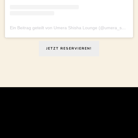
Ein Beitrag geteilt von Umera Shisha Lounge (@umera_shishalounge)
JETZT RESERVIEREN!